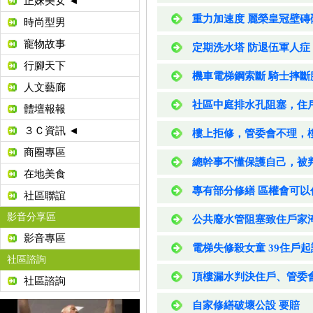
正妹美女 ◄
重力加速度 麗榮皇冠壁磚
時尚型男
寵物故事
定期洗水塔 防退伍軍人症
行腳天下
機車電梯鋼索斷 騎士摔斷
人文藝廊
社區中庭排水孔阻塞，住
體壇報報
３Ｃ資訊 ◄
樓上拒修，管委會不理，
商圈專區
總幹事不懂保護自己，被
在地美食
專有部分修繕 區權會可以
社區聯誼
影音分享區
公共廢水管阻塞致住戶家
影音專區
電梯失修殺女童 39住戶起
社區諮詢
頂樓漏水判決住戶、管委
社區諮詢
自家修繕破壞公設 要賠