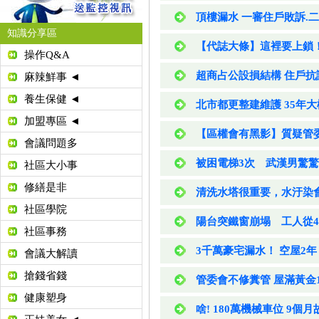
頂樓漏水 一審住戶敗訴.
知識分享區
【代誌大條】這裡要上鎖！
操作Q&A
超商占公設損結構 住戶抗
麻辣鮮事 ◄
養生保健 ◄
北市都更整建維護 35年
加盟專區 ◄
【區權會有黑影】質疑管委
會議問題多
被困電梯3次 武漢男驚驚
社區大小事
修繕是非
清洗水塔很重要，水汙染
社區學院
陽台突鐵窗崩塌 工人從
社區事務
3千萬豪宅漏水！ 空屋2年
會議大解讀
搶錢省錢
管委會不修糞管 屋滿黃金
健康塑身
啥! 180萬機械車位 9個月