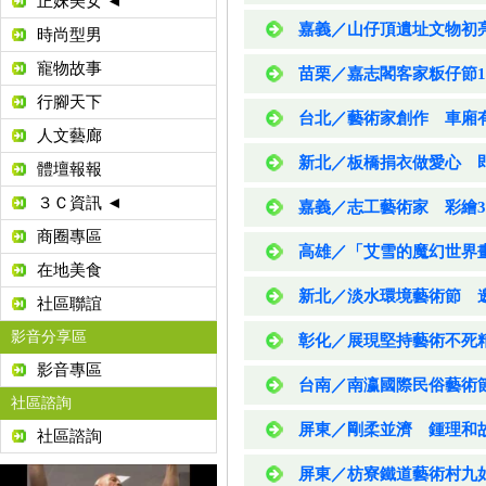
正妹美女 ◄
嘉義／山仔頂遺址文物初
時尚型男
寵物故事
苗栗／嘉志閣客家粄仔節
行腳天下
台北／藝術家創作 車廂
人文藝廊
新北／板橋捐衣做愛心 
體壇報報
３Ｃ資訊 ◄
嘉義／志工藝術家 彩繪3
商圈專區
高雄／「艾雪的魔幻世界
在地美食
新北／淡水環境藝術節 邀
社區聯誼
影音分享區
彰化／展現堅持藝術不死
影音專區
台南／南瀛國際民俗藝術
社區諮詢
屏東／剛柔並濟 鍾理和
社區諮詢
屏東／枋寮鐵道藝術村九如鐵