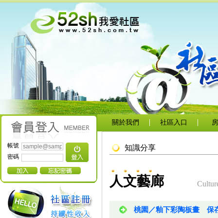
關於我們
社區入口
帳號
知識分享
密碼
人文藝廊
Cultur
桃園／釉下彩陶板畫 保