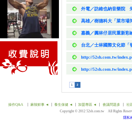
外電／訪維也納音樂院 
高雄／樹德科大「菜市場
嘉義／圓林仔居民重新彩
台北／士林國際文化節「
http://52sh.com.tw/index.
http://52sh.com.tw/index.
1
2
操作Q&A
麻辣鮮事 ◄
養生保健 ◄
加盟專區 ◄
會議問題多
社
Copyright © 2012 52sh.com.tw All Rights Rese
隱私