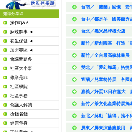
台南／「擁棄」回憶 安
知識分享區
台中／都是羊 國美館秀
操作Q&A
台北／幾米品牌概念店 
麻辣鮮事 ◄
養生保健 ◄
新竹／新創園區 打造「
加盟專區 ◄
新竹／全台最高森林畫展
會議問題多
雙北／「夢幻舞馬」搭捷
社區大小事
修繕是非
宜蘭／兒童椅特展 各國
社區學院
嘉義／好蛋13日在嘉大 
社區事務
新竹／茶文化產業特展揭
會議大解讀
搶錢省錢
新北／蔣勳「捨得，捨不得
健康塑身
屏東／屏東演藝廳啟用 