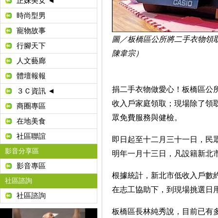
正妹美女 ◄
時尚型男
寵物故事
圖／板橋區公所將二手衣物領
行腳天下
陳韋宗）
人文藝廊
體壇報報
捐二手衣物做愛心！板橋區公
３Ｃ資訊 ◄
收入戶家庭領取；現場除了領
商圈專區
眾免費服務與健檢。
在地美食
社區聯誼
即日起至十二月三十一日，民
影音分享區
明年一月十三日，凡設籍新北
影音專區
根據統計，新北市低收入戶數
社區諮詢
在志工協助下，到現場挑選日
社區諮詢
板橋區長林純秀說，目前已有