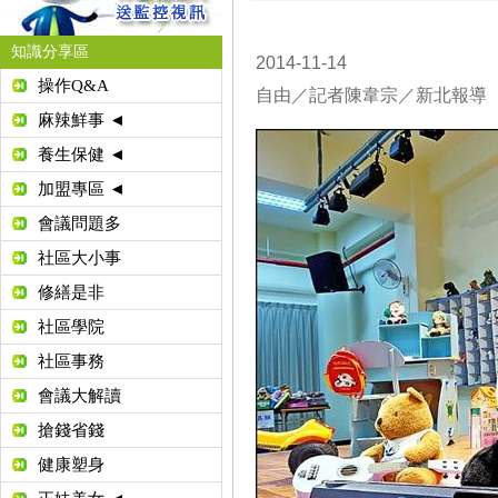
知識分享區
2014-11-14
操作Q&A
自由／記者陳韋宗／新北報導
麻辣鮮事 ◄
養生保健 ◄
加盟專區 ◄
會議問題多
社區大小事
修繕是非
社區學院
社區事務
會議大解讀
搶錢省錢
健康塑身