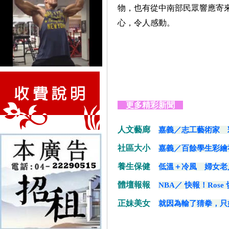
物，也有從中南部民眾響應寄
心，令人感動。
更多精彩新聞
人文藝廊
嘉義／志工藝術家 
社區大小
嘉義／百餘學生彩繪
養生保健
低溫＋冷風 婦女老
體壇報報
NBA／ 快報！Rose
正妹美女
就因為輸了猜拳，只