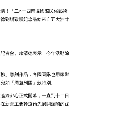
情！「二○一四南瀛國際民俗藝術
清德到場致贈紀念品給來自五大洲廿
動記者會。賴清德表示，今年活動除
。
石柳」雕刻作品，各國團隊也用家鄉
會宛如「周遊列國」般特別。
南瀛綠都心正式開幕，一直到十二日
將在新營主要幹道預先展開熱鬧的踩