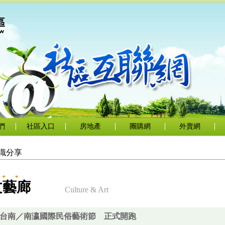
們
社區入口
房地產
團購網
外賣網
識分享
文藝廊
Culture & Art
台南／南瀛國際民俗藝術節 正式開跑