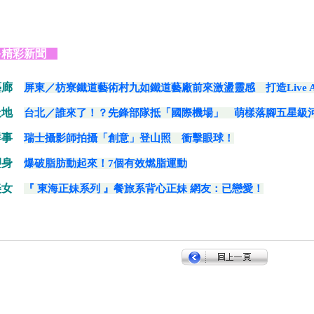
精彩新聞
藝廊
屏東／枋寮鐵道藝術村九如鐵道藝廠前來激盪靈感 打造Live A
天地
台北／誰來了！？先鋒部隊抵「國際機場」 萌樣落腳五星級
鮮事
瑞士攝影師拍攝「創意」登山照 衝擊眼球！
塑身
爆破脂肪動起來！7個有效燃脂運動
美女
『 東海正妹系列 』餐旅系背心正妹 網友：已戀愛！