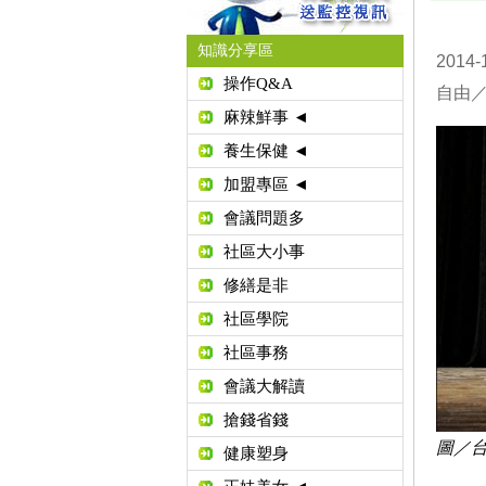
知識分享區
2014-
操作Q&A
自由
麻辣鮮事 ◄
養生保健 ◄
加盟專區 ◄
會議問題多
社區大小事
修繕是非
社區學院
社區事務
會議大解讀
搶錢省錢
圖／
健康塑身