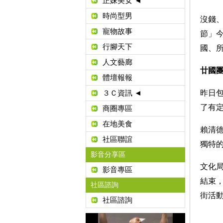
正妹美女 ◄
時尚型男
沒錢
寵物故事
節」
行腳天下
國、
人文藝廊
廿國
體壇報報
昨日
３Ｃ資訊 ◄
了有
商圈專區
在地美食
賴清
社區聯誼
獨特
影音分享區
文化
影音專區
結束
社區諮詢
街活
社區諮詢