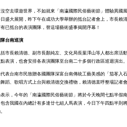
、沒空去環遊世界，不如就來「南瀛國際民俗藝術節」體驗異國風
今日盛大展開，昨下午在成功大學舉辦的抵台記者會上，市長賴
所有已抵台的表演團隊，替這場藝術盛事揭開序幕！
團隊台南巡演
包括市長賴清德、副市長顏純左、文化局長葉澤山等人都出席活
定點表演，也會安排各表演團隊至台南二十多個行政區巡迴演出
德代表台南市民致贈各國團隊深富台南傳統工藝美感的「茄苳入
的舞蹈、歌唱方式上台與賴清德交換禮物，賴清德直呼整場記者
局表示，今年的「南瀛國際民俗藝術節」將於今天晚間七點半假
，包含我國在內總計有多達廿七組人馬表演，今日下午四點半則
動。