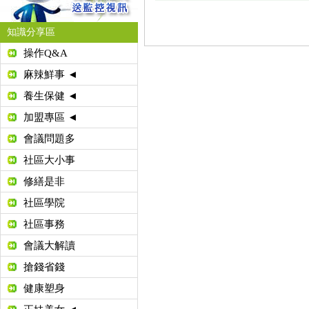
知識分享區
操作Q&A
麻辣鮮事 ◄
養生保健 ◄
加盟專區 ◄
會議問題多
社區大小事
修繕是非
社區學院
社區事務
會議大解讀
搶錢省錢
健康塑身