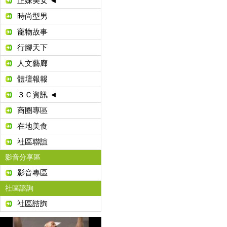
正妹美女 ◄
時尚型男
寵物故事
行腳天下
人文藝廊
體壇報報
３Ｃ資訊 ◄
商圈專區
在地美食
社區聯誼
影音分享區
影音專區
社區諮詢
社區諮詢