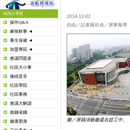
知識分享區
2014-12-02
操作Q&A
自由／記者羅欣貞／屏東報導
麻辣鮮事 ◄
養生保健 ◄
加盟專區 ◄
會議問題多
社區大小事
修繕是非
社區學院
社區事務
會議大解讀
搶錢省錢
圖／屏縣演藝廳還在趕工中。
健康塑身