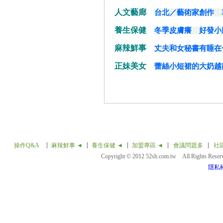
人文藝廊
台北／藝術家創作 
養生保健
冬季皮膚癢 好發小
麻辣鮮事
丈夫和女秘書有睡在
正妹美女
蕾絲小短裙的大奶越南正
操作Q&A
麻辣鮮事 ◄
養生保健 ◄
加盟專區 ◄
會議問題多
社
Copyright © 2012 52sh.com.tw All Rights Rese
隱私