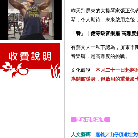
昨天到屏東的大提琴家張正傑
琴，令人期待，未來啟用之後
「養」十億等級音樂廳 高難度
有藝文人士私下認為，屏東市
音樂廳，是高難度的挑戰。
文化處說，
本月二十一日起將
為開館暖身，但啟用的重量級
更多精彩新聞
人文藝廊
嘉義／山仔頂遺址文