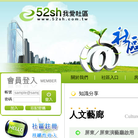
關於我們
社區入口
帳號
知識分享
密碼
人文藝廊
Cultur
屏東／屏東演藝廳啟用