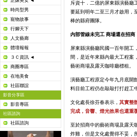
正妹美女 ◄
斥資十．二億的屏東縣演藝廳
時尚型男
要延到明年二至三月才啟用，
寵物故事
棒的縣府團隊。
行腳天下
內部管線未完工 商場還在招商
人文藝廊
體壇報報
屏東縣演藝廳民國一百年開工
間，是近年來縣內最大工程案
３Ｃ資訊 ◄
藝術商場及露天咖啡廳標租。
商圈專區
在地美食
演藝廳工程原定今年九月底開
社區聯誼
料目前工程仍在敲敲打打趕工
影音分享區
文化處長徐芬春表示，
其實整
影音專區
完成，音響、燈光效果也還重
社區諮詢
社區諮詢
至於招商中的藝術商場及露天
炸雞，但是文化處覺得不妥，