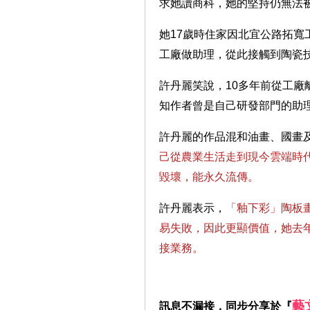
求她讀商科，她的堅持仍無法
她17歲時住家因北宜公路拓
工廠做助理，從此接觸到陶瓷
許丹麗笑說，10多年前從工
知作者曾是自己研發部門的助
許丹麗的作品混和油畫、國畫
己從農業生活走到現今雲端時
毀壞，能永久流傳。
許丹麗表示，
「釉下彩」陶板
易失敗，因此更顯價值，她去
接業務。
藝
訊息不漏接，同步分享於『