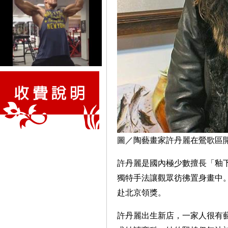
圖／陶藝畫家許丹麗在鶯歌區
許丹麗是國內極少數擅長「釉
獨特手法讓觀眾彷彿置身畫中。
赴北京領獎。
許丹麗出生新店，一家人很有