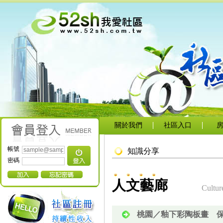
關於我們
社區入口
帳號
知識分享
密碼
人文藝廊
Cultur
桃園／釉下彩陶板畫 