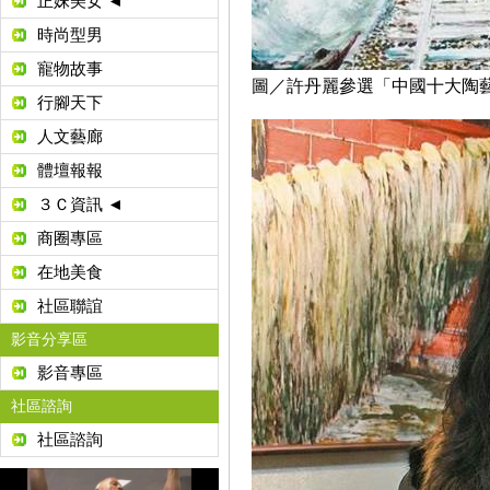
正妹美女 ◄
時尚型男
寵物故事
圖／許丹麗參選「中國十大陶
行腳天下
人文藝廊
體壇報報
３Ｃ資訊 ◄
商圈專區
在地美食
社區聯誼
影音分享區
影音專區
社區諮詢
社區諮詢