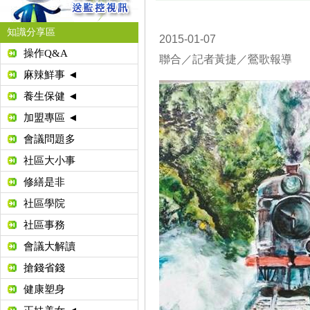
知識分享區
2015-01-07
操作Q&A
聯合／記者黃捷／鶯歌報導
麻辣鮮事 ◄
養生保健 ◄
加盟專區 ◄
會議問題多
社區大小事
修繕是非
社區學院
社區事務
會議大解讀
搶錢省錢
健康塑身