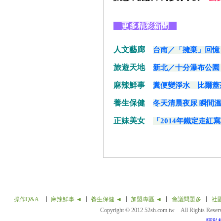
更多精彩新聞
人文藝廊
台南／「擁棄」回憶
旅遊天地
新北／十分瀑布公園
麻辣鮮事
糞便變淨水 比爾蓋
養生保健
冬天清晨夜尿 瞬間
正妹美女
「2014年鐵定走紅寫
操作Q&A
麻辣鮮事 ◄
養生保健 ◄
加盟專區 ◄
會議問題多
社
Copyright © 2012 52sh.com.tw All Rights Rese