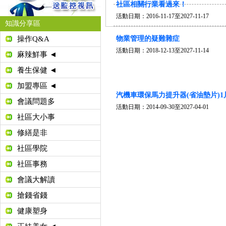
社區相關行業看過來！
活動日期：
2016-11-17
至
2027-11-17
知識分享區
物業管理的疑難雜症
操作Q&A
活動日期：
2018-12-13
至
2027-11-14
麻辣鮮事 ◄
養生保健 ◄
加盟專區 ◄
汽機車環保馬力提升器(省油墊片)1片3
會議問題多
活動日期：
2014-09-30
至
2027-04-01
社區大小事
修繕是非
社區學院
社區事務
會議大解讀
搶錢省錢
健康塑身