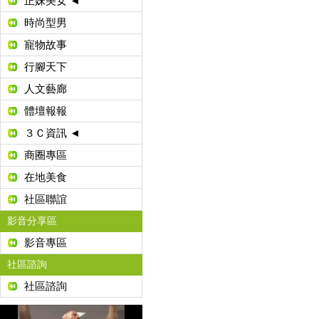
正妹美女 ◄
時尚型男
寵物故事
行腳天下
人文藝廊
體壇報報
３Ｃ資訊 ◄
商圈專區
在地美食
社區聯誼
影音分享區
影音專區
社區諮詢
社區諮詢