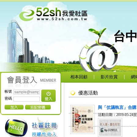
台
相本回顧
影片欣賞
網
帳號
優惠活動
密碼
與「仗議執言」合購 只
活動日期：
2019-05-24
至