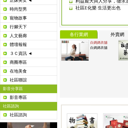
正妹美女 ◄
社區E化樂 生活更出色
時尚型男
照過來！有免服務費的跳
寵物故事
狂犬病為人畜共通疾病，請
南區長春里店家免費廣告(免
行腳天下
出租出售房子 物件免費廣告 
各行業網
外賣網
人文藝廊
照過來！有免服務費的跳
白媽媽衣舖
體壇報報
有福了！台中市補助老人健保
白媽媽衣舖
３Ｃ資訊 ◄
商圈專區
在地美食
社區聯誼
影音分享區
影音專區
社區諮詢
社區諮詢