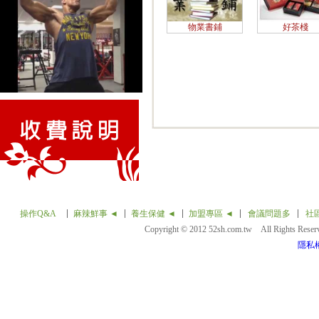
物業書鋪
好茶棧
操作Q&A
麻辣鮮事 ◄
養生保健 ◄
加盟專區 ◄
會議問題多
社
Copyright © 2012 52sh.com.tw All Rights Rese
隱私