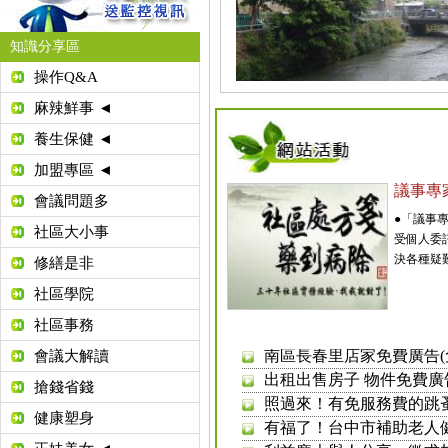
知識分享區
操作Q&A
麻辣鮮事 ◄
養生保健 ◄
加盟專區 ◄
議事專
會議問題多
●「議事
社區大小事
受個人委託顧
利益龐大與人分享，徵求
決各種疑難
修繕是非
社區E化樂 生活更出色
社區學院
照過來！有免服務費的跳
狂犬病為人畜共通疾病，請
社區事務
南區長春里店家免費廣告(免
會議大解讀
出租出售房子 物件免費廣告 
搶錢省錢
照過來！有免服務費的跳
有福了！台中市補助老人健保
健康塑身
利益龐大與人分享，徵求