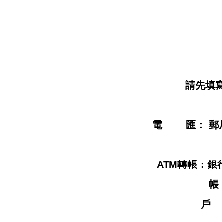
請先填
電 匯： 郵
ATM轉帳：