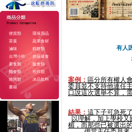
便當類
環保用品
茶葉
蔬果食材
有人
滷味
糕餅類
台灣小吃
披薩速食
素食類
飯食類
麵食類
煎炸類
案例：
區分所有權人
燒烤類
冰品飲料
委員並不支持他連任
書籍
口說這次選舉不算，
結果：
這下子可急死
以理解，加上學校又
楣，而那些已被選出
備當主任委員者