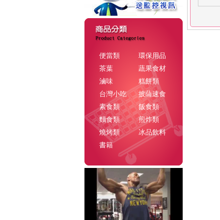
便當類
環保用品
茶葉
蔬果食材
滷味
糕餅類
台灣小吃
披薩速食
素食類
飯食類
麵食類
煎炸類
燒烤類
冰品飲料
書籍