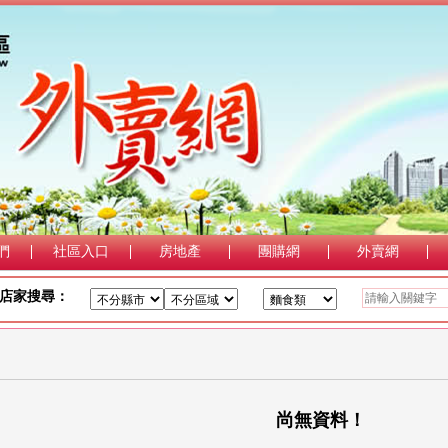
們
社區入口
房地產
團購網
外賣網
店家搜尋：
尚無資料！