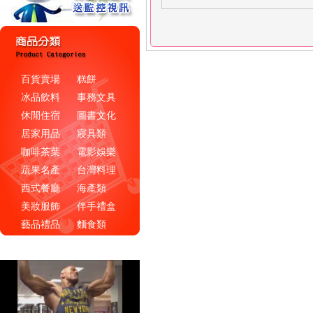
百貨賣場
糕餅
冰品飲料
事務文具
休閒住宿
圖書文化
居家用品
寢具類
咖啡茶葉
電影娛樂
蔬果名產
台灣料理
西式餐廳
海產類
美妝服飾
伴手禮盒
藝品禮品
麵食類
通信家電
環保用品