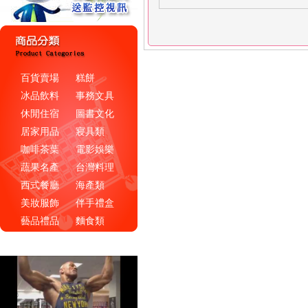
百貨賣場
糕餅
冰品飲料
事務文具
休閒住宿
圖書文化
居家用品
寢具類
咖啡茶葉
電影娛樂
蔬果名產
台灣料理
西式餐廳
海產類
美妝服飾
伴手禮盒
藝品禮品
麵食類
通信家電
環保用品