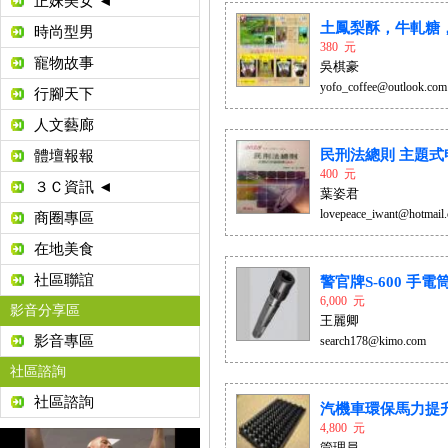
正妹美女 ◄
土鳳梨酥，牛軋糖，
時尚型男
380 元
寵物故事
吳棋豪
yofo_coffee@outlook.com
行腳天下
人文藝廊
民刑法總則 主題式申
體壇報報
400 元
３Ｃ資訊 ◄
葉姿君
lovepeace_iwant@hotmail
商圈專區
在地美食
社區聯誼
警官牌S-600 手電筒
6,000 元
影音分享區
王麗卿
影音專區
search178@kimo.com
社區諮詢
社區諮詢
汽機車環保馬力提升器
4,800 元
管理員