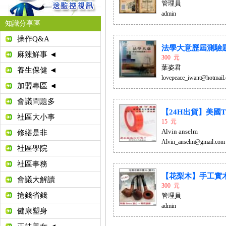
管理員
admin
知識分享區
操作Q&A
法學大意歷屆測驗題庫
麻辣鮮事 ◄
300 元
葉姿君
養生保健 ◄
lovepeace_iwant@hotmail
加盟專區 ◄
會議問題多
【24H出貨】美國T
社區大小事
15 元
Alvin anselm
修繕是非
Alvin_anselm@gmail.com
社區學院
社區事務
【花梨木】手工實
會議大解讀
300 元
搶錢省錢
管理員
admin
健康塑身