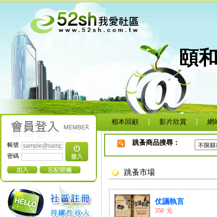
頤
相本回顧
影片欣賞
網
跳蚤商品搜尋：
帳號
密碼
跳蚤市場
仗議執言
350 元