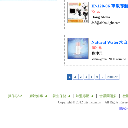
IP-120-06 車載導航.
75 元
Hong Aloha
ds3@aloha-light.com
Natural Water水自.
400 元
蔡坤元
kytsai@mail2000.com.tw
1
2
3
4
5
6
7
Next >>
操作Q&A
麻辣鮮事 ◄
養生保健 ◄
加盟專區 ◄
會議問題多
社
Copyright © 2012 52sh.com.tw All Rights Rese
隱私