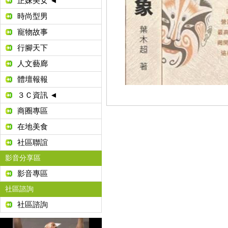
正妹美女 ◄
時尚型男
寵物故事
行腳天下
人文藝廊
體壇報報
３Ｃ資訊 ◄
商圈專區
在地美食
社區聯誼
影音分享區
影音專區
社區諮詢
社區諮詢