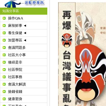
知識分享區
操作Q&A
麻辣鮮事 ◄
養生保健 ◄
加盟專區 ◄
會議問題多
社區大小事
修繕是非
社區學院
社區事務
會議大解讀
搶錢省錢
健康塑身