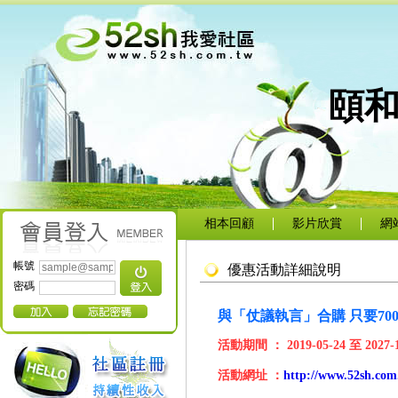
頤
相本回顧
影片欣賞
網
帳號
優惠活動詳細說明
密碼
與「仗議執言」合購 只要700
活動期間 ：
2019-05-24
至
2027-
活動網址 ：
http://www.52sh.com