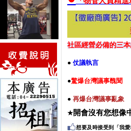
「物管人員精進
社區經營必備的三本
●
仗議執言
●
驚爆台灣議事醜聞
●
再
爆台灣議事亂象
開會沒有您想像
★
想要及時接受到「我愛