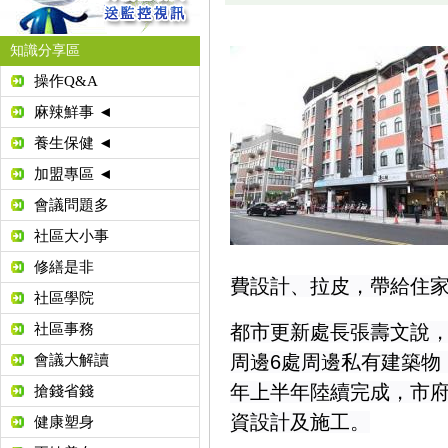
知識分享區
操作Q&A
麻辣鮮事 ◄
養生保健 ◄
加盟專區 ◄
會議問題多
社區大小事
修繕是非
費設計、拉皮，帶給住
社區學院
社區事務
都市更新處長張壽文說
周邊6處周邊私有建築物
會議大解讀
年上半年陸續完成，市府
搶錢省錢
資設計及施工。
健康塑身