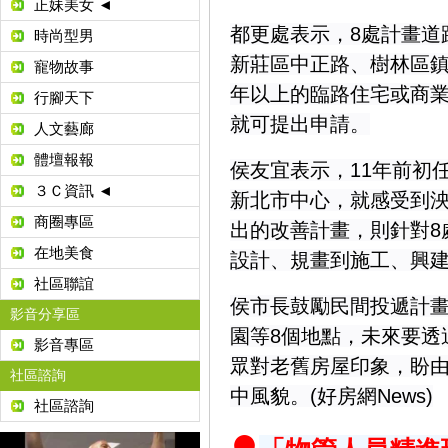
正妹美女 ◄
都更處表示，8處計畫道
時尚型男
新莊區中正路、樹林區鎮
寵物故事
年以上的臨路住宅或商業
行腳天下
就可提出申請。
人文藝廊
體壇報報
侯友宜表示，11年前初
３Ｃ資訊 ◄
新北市中心，就感受到泱
商圈專區
出的改善計畫，則針對8
在地美食
設計、規畫到施工、興
社區聯誼
侯市長鼓勵民間投遞計
影音分享區
園等8個地點，未來要透
影音專區
眾對老舊房屋印象，盼
社區諮詢
中風貌。(好房網News)
社區諮詢
●