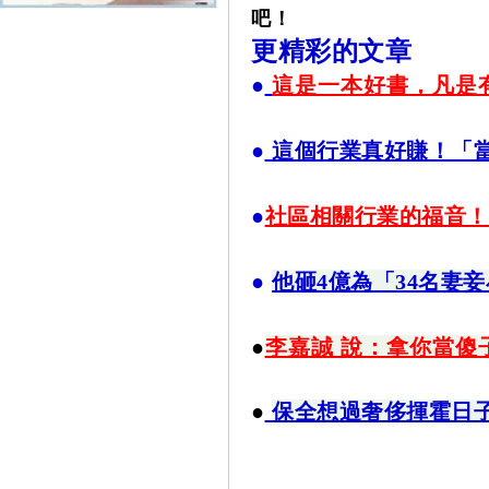
吧！
更精彩的文章
●
這是一本好書，凡是
●
這個行業真好賺！「
●
社區相關行業的福音！
●
他砸4億為「34名妻
●
李嘉誠 說：拿你當傻
●
保全想過奢侈揮霍日