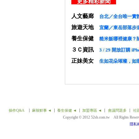
更多精彩新聞
人文藝廊
台北／全台唯一實
旅遊天地
宜蘭／東岳部落步
養生保健
糙米飯哪裡健康？
３Ｃ資訊
3 / 29 開放訂購 i
正妹美女
生如花朵璀璨，如
操作Q&A
麻辣鮮事 ◄
養生保健 ◄
加盟專區 ◄
會議問題多
社
Copyright © 2012 52sh.com.tw All Rights Rese
隱私