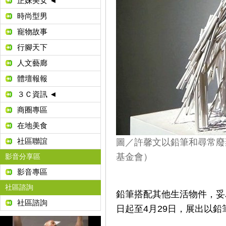
正妹美女 ◄
時尚型男
寵物故事
行腳天下
人文藝廊
體壇報報
３Ｃ資訊 ◄
商圈專區
在地美食
社區聯誼
圖／許馨文以鉛筆和尋常廢
基金會）
影音分享區
影音專區
社區諮詢
鉛筆搭配其他生活物件，妥
社區諮詢
日起至4月29日，展出以