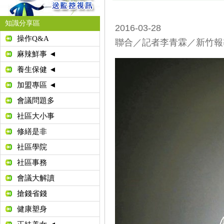
知識分享區
2016-03-28
操作Q&A
聯合／記者李青霖／新竹報
麻辣鮮事 ◄
養生保健 ◄
加盟專區 ◄
會議問題多
社區大小事
修繕是非
社區學院
社區事務
會議大解讀
搶錢省錢
健康塑身