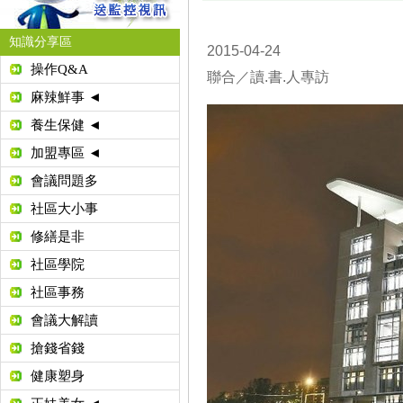
知識分享區
2015-04-24
操作Q&A
聯合／讀.書.人專訪
麻辣鮮事 ◄
養生保健 ◄
加盟專區 ◄
會議問題多
社區大小事
修繕是非
社區學院
社區事務
會議大解讀
搶錢省錢
健康塑身