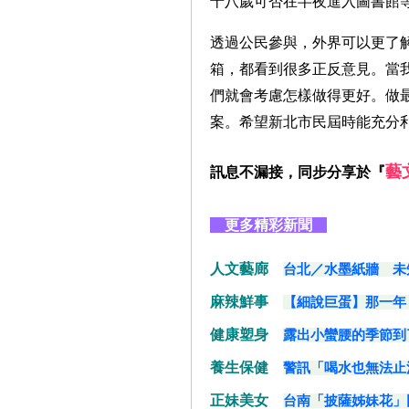
十八歲可否在半夜進入圖書館
透過公民參與，外界可以更了
箱，都看到很多正反意見。當
們就會考慮怎樣做得更好。做
案。希望新北市民屆時能充分
藝
訊息不漏接，同步分享於『
更多精彩新聞
人文藝廊
台北／水墨紙牆 未
麻辣鮮事
【細說巨蛋】那一年
健康塑身
露出小蠻腰的季節到
養生保健
警訊「喝水也無法止
正妹美女
台南「披薩姊妹花」