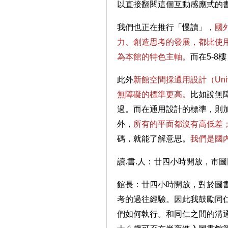
以直接翻閱這個互動感應式的
我們也正在推行「慢讀」，
國
力、創造思考的發展，都比使
為本館的特色主軸。
而在5-
此外
新館空間採通用設計（Uni
無障礙的標準更高。
比如說無
過。而在通用設計的標準，則
外，
所有的平面都沒有高低差
碼，就能了解意思。
我們是國
讀.書.人：廿四小時開放，市
館長：廿四小時開放，對於圖
考的過往經驗。因此我鼓勵同
們如何執行。和同仁之間的溝