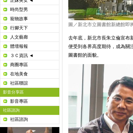
正妹美女 ◄
時尚型男
寵物故事
圖／新北市立圖書館新總館即
行腳天下
人文藝廊
去年底，新北市長朱立倫宣布
體壇報報
便受到各界高度期待，成為關注
圖書館的面貌。
３Ｃ資訊 ◄
商圈專區
在地美食
社區聯誼
影音分享區
影音專區
社區諮詢
社區諮詢