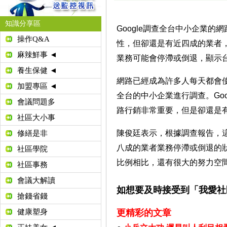
知識分享區
Google調查全台中小企業
操作Q&A
性，但卻還是有近四成的業者
麻辣鮮事 ◄
業務可能會停滯或倒退，顯示台
養生保健 ◄
網路已經成為許多人每天都會使
加盟專區 ◄
全台的中小企業進行調查。Go
會議問題多
路行銷非常重要，但是卻還是
社區大小事
陳俊廷表示，根據調查報告，
修繕是非
八成的業者業務停滯或倒退的
社區學院
比例相比，還有很大的努力空間。20
社區事務
會議大解讀
如想要及時接受到「我愛社
搶錢省錢
健康塑身
更精彩的文章