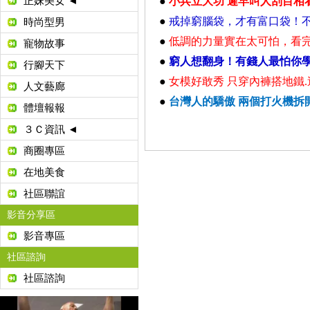
正妹美女 ◄
●
小兵立大功 遲早叫人刮目相
●
戒掉窮腦袋，才有富口袋！不
時尚型男
●
低調的力量實在太可怕，看
寵物故事
●
窮人想翻身！有錢人最怕你學
行腳天下
●
女模好敢秀 只穿內褲搭地鐵.
人文藝廊
●
台灣人的驕傲 兩個打火機拆
體壇報報
３Ｃ資訊 ◄
商圈專區
在地美食
社區聯誼
影音分享區
影音專區
社區諮詢
社區諮詢