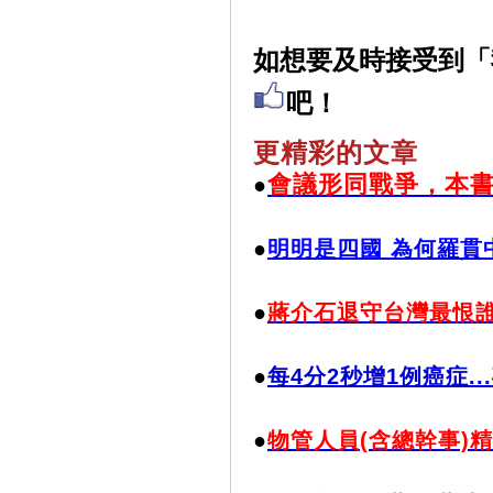
如想要及時接受到「
吧！
更精彩的文章
會議形同戰爭，本
●
●
明明是四國 為何羅貫
●
蔣介石退守台灣最恨
●
每4分2秒增1例癌症.
●
物管人員(含總幹事)