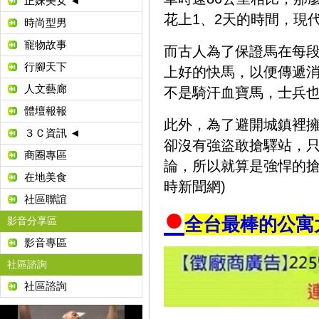
正妹美女 ◄
花上1、2天的時間，現
時尚型男
寵物故事
而古人為了保證馬在每
行腳天下
上好的快馬，以便傳遞
人文藝廊
不是騎汗血寶馬，士兵也
體壇報報
此外，為了避開城鎮裡
３Ｃ資訊 ◄
卻沒有強盜敢搶驛站，
商圈專區
論，所以就算是強悍的搶
在地美食
時新聞網)
社區聯誼
●
全台最棒的公寓
影音分享區
影音專區
社區諮詢
社區諮詢