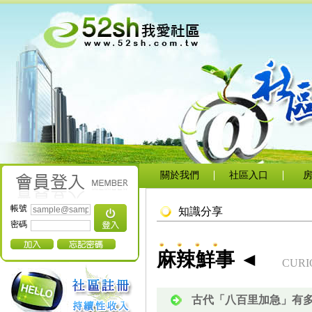
關於我們
社區入口
帳號
知識分享
密碼
麻辣鮮事 ◄
CURI
古代「八百里加急」有