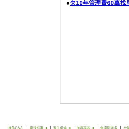
●
欠10年管理費60萬
操作Q&A
麻辣鮮事 ◄
養生保健 ◄
加盟專區 ◄
會議問題多
社