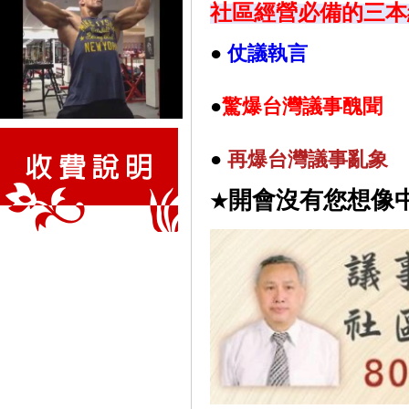
社區經營必備的三本
●
仗議執言
●
驚爆台灣議事醜聞
●
再
爆台灣議事亂象
開會沒有您想像
★