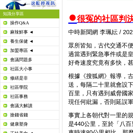
●
知識分享區
很冤的
社區判
操作Q&A
中時新聞網 李珮妘 / 2022
麻辣鮮事 ◄
養生保健 ◄
眾所皆知，古代交通不
加盟專區 ◄
過當遇到緊急事件或是
會議問題多
好奇速度究竟有多快，
社區大小事
根據
《
搜狐網
》
報導，
修繕是非
送，每隔二十里就會設
社區學院
百里，只有遇到威脅國
社區事務
現任何紕漏，否則延誤
會議大解讀
事實上各朝代對一里的規
搶錢省錢
是440公里，至於「八
健康塑身
車時速80公里相比，那麼