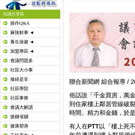
知識分享區
操作Q&A
麻辣鮮事 ◄
養生保健 ◄
加盟專區 ◄
會議問題多
社區大小事
修繕是非
聯合新聞網 綜合報導 / 202
社區學院
俗話說「千金買房，萬
社區事務
到住家樓上鄰居管線破
會議大解讀
時間、精力和金錢，於
搶錢省錢
有人在
PTT
以「樓上死
健康塑身