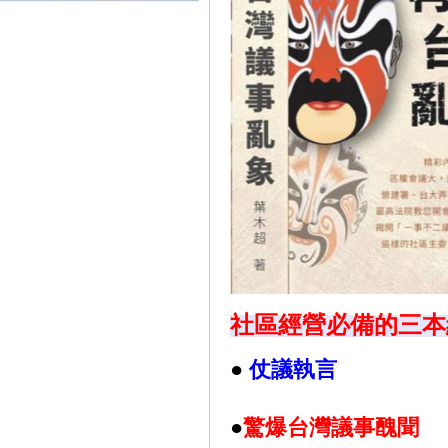
社區經營必備的三本
●
仗議執言
●
驚爆台灣議事醜聞