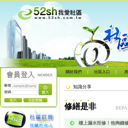
關於我們
社區入口
帳號
知識分享
密碼
修繕是非
REPA
樓上漏水拒修！他掏錢修