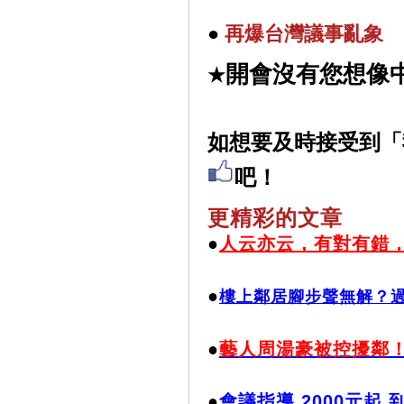
●
再
爆台灣議事亂象
開會沒有您想像
★
如想要及時接受到「
吧！
更精彩的文章
●
人云亦云，有對有錯
●
樓上鄰居腳步聲無解？過
●
藝人周湯豪被控擾鄰
●
會議指導 2000元起.