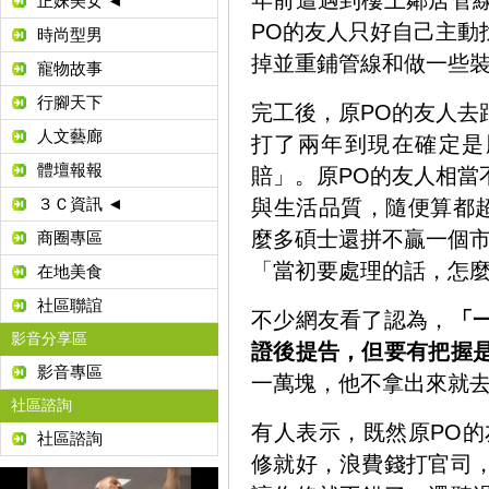
年前遭遇到樓上鄰居管
正妹美女 ◄
PO的友人只好自己主動
時尚型男
掉並重鋪管線和做一些裝
寵物故事
行腳天下
完工後，原PO的友人去
人文藝廊
打了兩年到現在確定是
體壇報報
賠」。原PO的友人相當
３Ｃ資訊 ◄
與生活品質，隨便算都超
麼多碩士還拼不贏一個市
商圈專區
「當初要處理的話，怎
在地美食
社區聯誼
不少網友看了認為，
「
影音分享區
證後提告，但要有把握
影音專區
一萬塊，他不拿出來就
社區諮詢
有人表示，既然原PO的
社區諮詢
修就好，浪費錢打官司