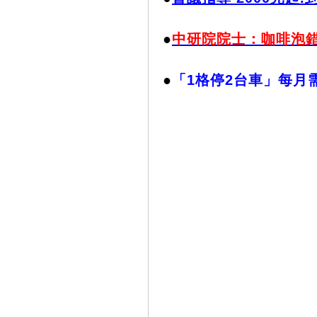
●
中研院院士：咖啡泡
●
「1格停2台車」每月需