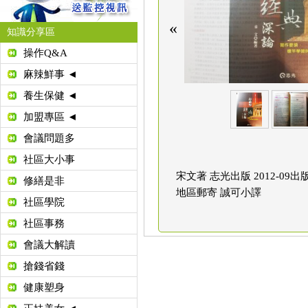
«
知識分享區
操作Q&A
麻辣鮮事 ◄
養生保健 ◄
加盟專區 ◄
會議問題多
社區大小事
宋文著 志光出版 2012-09
修繕是非
地區郵寄 誠可小譯
社區學院
社區事務
會議大解讀
搶錢省錢
健康塑身