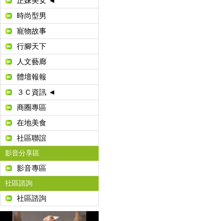
正妹美女 ◄
時尚型男
寵物故事
行腳天下
人文藝廊
體壇報報
３Ｃ資訊 ◄
商圈專區
在地美食
社區聯誼
影音分享區
影音專區
社區諮詢
社區諮詢