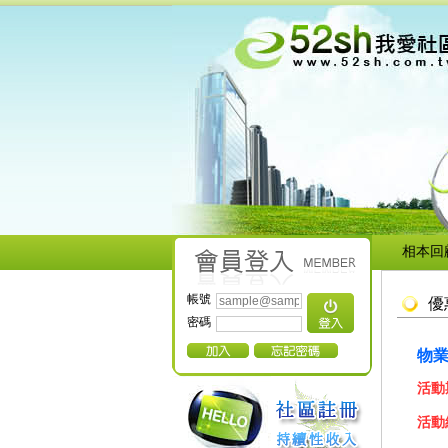
相本回
帳號
優
密碼
物
活動
活動