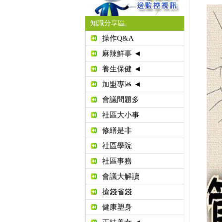
知識分享區
操作Q&A
麻辣鮮事 ◄
養生保健 ◄
加盟專區 ◄
會議問題多
社區大小事
修繕是非
社區學院
社區事務
會議大解讀
搶錢省錢
健康塑身