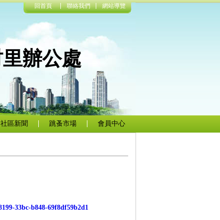
回首頁
聯絡我們
網站導覽
村里辦公處
社區新聞
跳蚤市場
會員中心
-8199-33bc-b848-69f8df59b2d1