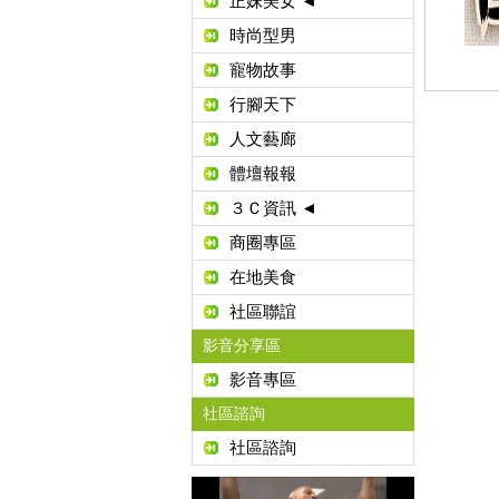
正妹美女 ◄
時尚型男
寵物故事
行腳天下
人文藝廊
體壇報報
３Ｃ資訊 ◄
商圈專區
在地美食
社區聯誼
影音分享區
影音專區
社區諮詢
社區諮詢